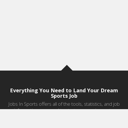
Everything You Need to Land Your Dream
Sports Job
Jobs In Sports offers all of the tools, statistics, and job
information you need to start a career in sports.
Jobs by Category
Sports Agent Jobs