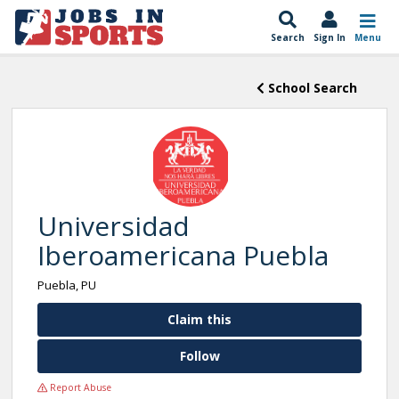
Search
Sign In
Menu
School Search
Universidad
Iberoamericana Puebla
Puebla, PU
Claim this
Follow
Report Abuse